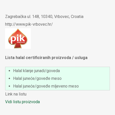
Skoči
na
Zagrebačka ul. 148, 10340, Vrbovec, Croatia
glavni
http://www.pik-vrbovec.hr/
sadržaj
Lista halal certificiranih proizvoda / usluga
Halal klanje junadi/goveda
Halal juneće/goveđe meso
Halal juneće/goveđe mljeveno meso
Link na listu
Vidi listu proizvoda