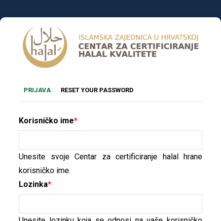
Skoči
na
glavni
sadržaj
Primary
(AKTIVNA
PRIJAVA
RESET YOUR PASSWORD
OZNAKA)
tabs
Korisničko ime
Unesite svoje Centar za certificiranje halal hrane
korisničko ime.
Lozinka
Unesite lozinku koja se odnosi na vaše korisničko