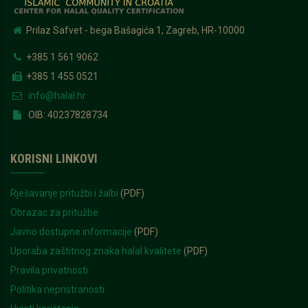
Prilaz Safvet - bega Bašagića 1, Zagreb, HR-10000
+385 1 561 9062
+385 1 455 0521
info@halal.hr
OIB: 40237828734
KORISNI LINKOVI
Rješavanje pritužbi i žalbi
(PDF)
Obrazac za pritužbe
Javno dostupne informacije
(PDF)
Uporaba zaštitnog znaka halal kvalitete
(PDF)
Pravila privatnosti
Politika nepristranosti