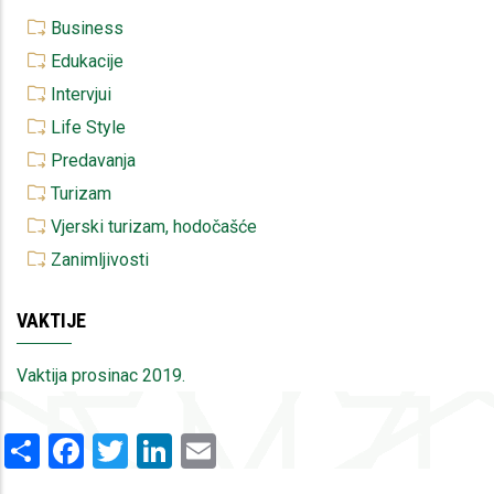
Business
Edukacije
Intervjui
Life Style
Predavanja
Turizam
Vjerski turizam, hodočašće
Zanimljivosti
VAKTIJE
Vaktija prosinac 2019.
Share
Facebook
Twitter
LinkedIn
Email