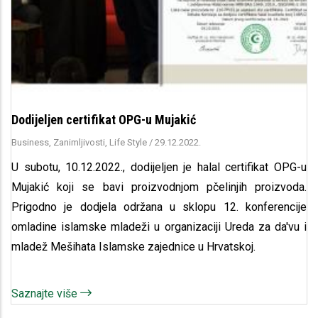
Dodijeljen certifikat OPG-u Mujakić
Business, Zanimljivosti, Life Style
/
29.12.2022.
U subotu, 10.12.2022., dodijeljen je halal certifikat OPG-u
Mujakić koji se bavi proizvodnjom pčelinjih proizvoda.
Prigodno je dodjela održana u sklopu 12. konferencije
omladine islamske mladeži u organizaciji Ureda za da'vu i
mladež Mešihata Islamske zajednice u Hrvatskoj.
Saznajte više