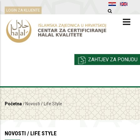
Skoči
LOGIN ZA KLIJENTE
na
glavni
sadržaj
ZAHTJEV ZA PONUDU
Početna
/
Novosti / Life Style
Breadcrumb
NOVOSTI / LIFE STYLE